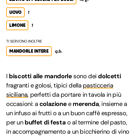
UOVO
1
LIMONE
1
TI SERVONO INOLTRE
MANDORLE INTERE
q.b.
I
biscotti alle mandorle
sono dei
dolcetti
fragranti e golosi, tipici della
pasticceria
siciliana
, perfetti da portare in tavola in più
occasioni: a
colazione
e
merenda
, insieme a
un infuso ai frutti o a un buon caffè espresso,
per un
buffet di festa
o al termine del pasto,
in accompagnamento a un bicchierino di vino