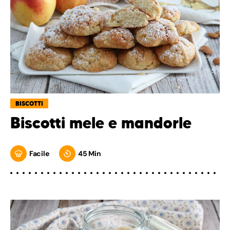
BISCOTTI
Biscotti mele e mandorle
Facile
45 Min