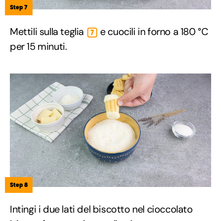
Step 7
Mettili sulla teglia
e cuocili in forno a 180 °C
7
per 15 minuti.
Step 8
Intingi i due lati del biscotto nel cioccolato