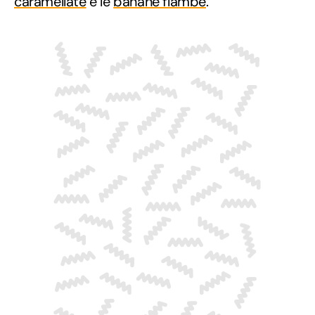
caramellate
e le
banane flambé
.