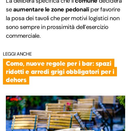
La delibera specifica che il
comune
deciderà
se
aumentare le zone pedonali
per favorire
la posa dei tavoli che per motivi logistici non
sono sempre in prossimità dell’esercizio
commerciale.
LEGGI ANCHE
Como, nuove regole per i bar: spazi
ridotti e arredi grigi obbligatori per i
dehors