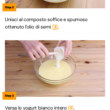
Step 2
Unisci al composto soffice e spumoso
ottenuto l'olio di semi
.
2
Step 3
Versa lo yogurt bianco intero
.
3