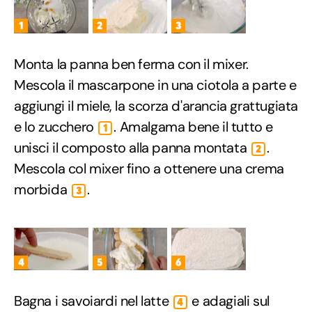
1
2
3
Monta la panna ben ferma con il mixer.
Mescola il mascarpone in una ciotola a parte e
aggiungi il miele, la scorza d'arancia grattugiata
e lo zucchero
. Amalgama bene il tutto e
1
unisci il composto alla panna montata
.
2
Mescola col mixer fino a ottenere una crema
morbida
.
3
4
5
6
Bagna i savoiardi nel latte
e adagiali sul
4