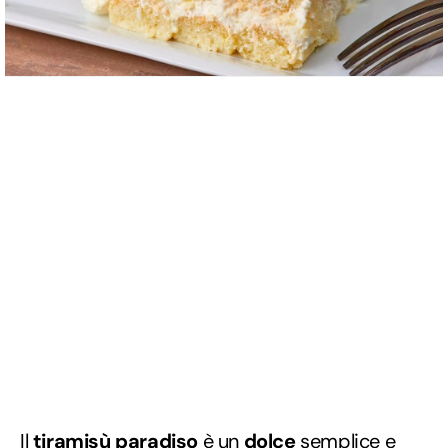
Il
tiramisù paradiso
è un
dolce
semplice e