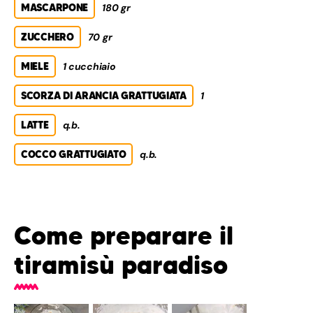
MASCARPONE
180 gr
ZUCCHERO
70 gr
MIELE
1 cucchiaio
SCORZA DI ARANCIA GRATTUGIATA
1
LATTE
q.b.
COCCO GRATTUGIATO
q.b.
Come preparare il
tiramisù paradiso