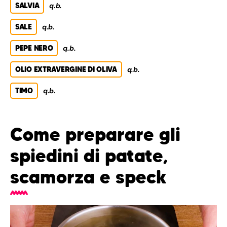
SALVIA
q.b.
SALE
q.b.
PEPE NERO
q.b.
OLIO EXTRAVERGINE DI OLIVA
q.b.
TIMO
q.b.
Come preparare gli
spiedini di patate,
scamorza e speck