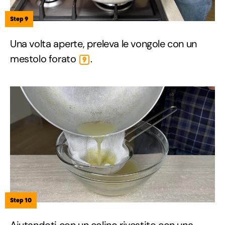
Step 9
Una volta aperte, preleva le vongole con un
mestolo forato
.
9
Step 10
Aiutandoti con un colino rivestito con una