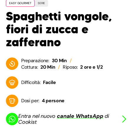
EASY GOURMET
SERIE
Spaghetti vongole,
fiori di zucca e
zafferano
Preparazione:
30 Min
Cottura:
20 Min
Riposo:
2 ore e 1/2
Difficoltà:
Facile
Dosi per:
4 persone
Entra nel nuovo
canale WhatsApp
di
Cookist