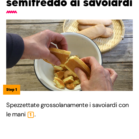
semifreddo ai savoiardi
Step 1
Spezzettate grossolanamente i savoiardi con
le mani
.
1