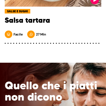
SALSE E SUGHI
Salsa tartara
Facile
27 Min
Quello che i piatti
non dicono