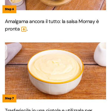
Step 6
Amalgama ancora il tutto: la salsa Mornay è
pronta
.
6
Step 7
Trasferiscila in una ciotola e utilizzala per