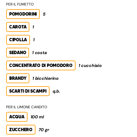
PER IL FUMETTO
POMODORINI
5
CAROTA
1
CIPOLLA
1
SEDANO
1 costa
CONCENTRATO DI POMODORO
1 cucchiaio
BRANDY
1 bicchierino
SCARTI DI SCAMPI
q.b.
PER IL LIMONE CANDITO
ACQUA
100 ml
ZUCCHERO
70 gr