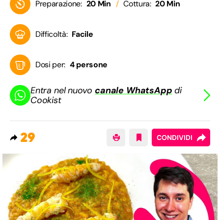
Preparazione:
20 Min
Cottura:
20 Min
Difficoltà:
Facile
Dosi per:
4 persone
Entra nel nuovo
canale WhatsApp
di
Cookist
29
CONDIVIDI