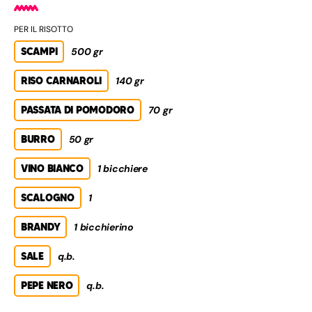
PER IL RISOTTO
SCAMPI
500 gr
RISO CARNAROLI
140 gr
PASSATA DI POMODORO
70 gr
BURRO
50 gr
VINO BIANCO
1 bicchiere
SCALOGNO
1
BRANDY
1 bicchierino
SALE
q.b.
PEPE NERO
q.b.