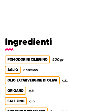
Ingredienti
POMODORINI CILIEGINO
500 gr
AGLIO
2 spicchi
OLIO EXTARVERGINE DI OLIVA
q.b.
ORIGANO
q.b.
SALE FINO
q.b.