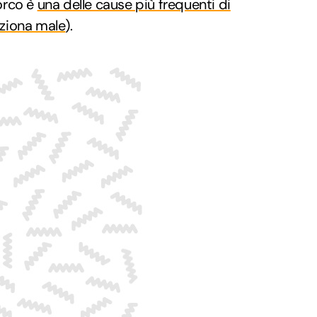
orco è
una delle cause più frequenti di
nziona male
).