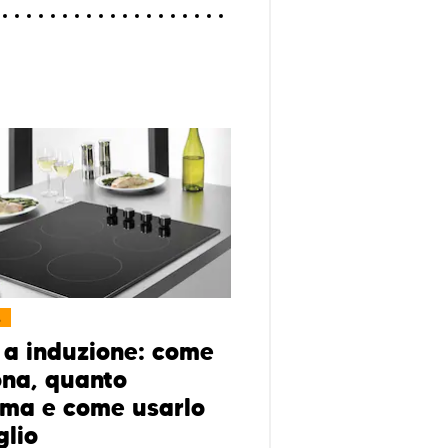
L
 a induzione: come
ona, quanto
ma e come usarlo
glio