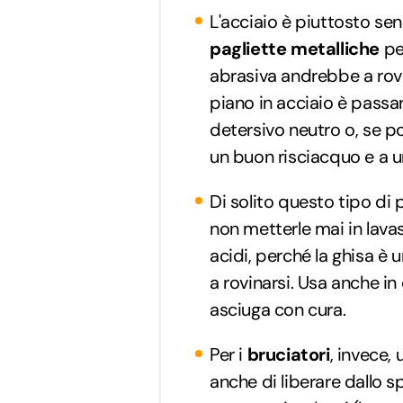
L'acciaio è piuttosto sen
pagliette metalliche
pe
abrasiva andrebbe a rovin
piano in acciaio è pass
detersivo neutro o, se p
un buon risciacquo e a u
Di solito questo tipo di 
non metterle mai in lava
acidi, perché la ghisa è
a rovinarsi. Usa anche i
asciuga con cura.
Per i
bruciatori
, invece,
anche di liberare dallo s