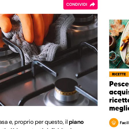
CONDIVIDI
RICETTE
Pesce
acquis
ricett
megli
asa e, proprio per questo, il
piano
Facil