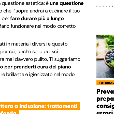
 questione estetica: è
una questione
 che lì sopra andrai a cucinare il tuo
o per
fare durare più a lungo
farlo funzionare nel modo corretto.
ati in materiali diversi e questo
er cui, anche se lo pulisci
ra mai davvero pulito. Ti suggeriamo
 per prenderti cura del piano
e brillante e igienizzato nel modo
TUTORIA
Prova
prepar
consig
ottura a induzione: trattamenti
errori
rofonda