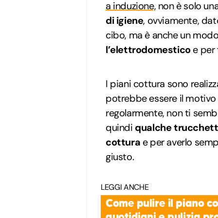
a induzione,
non è solo una
di igiene
, ovviamente, dato
cibo, ma è anche un mod
l’elettrodomestico
e per 
I piani cottura sono realizz
potrebbe essere il motivo p
regolarmente, non ti semb
quindi
qualche trucchetto
cottura
e per averlo sempr
giusto.
LEGGI ANCHE
Come pulire il piano c
quotidiani e pulizia p