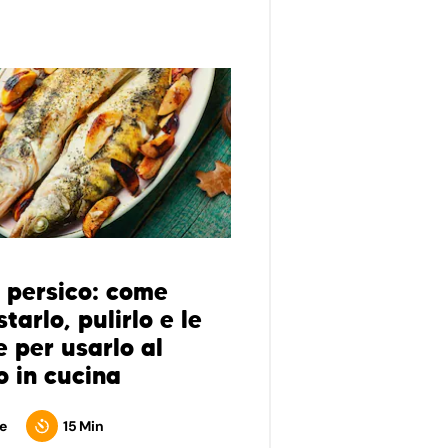
 persico: come
tarlo, pulirlo e le
e per usarlo al
o in cucina
e
15 Min