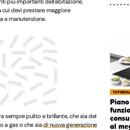
ti più importanti dell’abitazione,
a cui devi prestare maggiore
izia e manutenzione.
TUTORIA
Piano
funzi
 sempre pulito e brillante, che sia del
consu
to a gas o che sia
di nuova generazione
al me