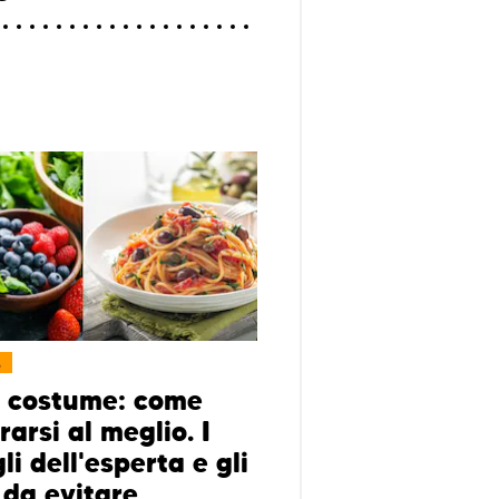
L
 costume: come
arsi al meglio. I
li dell'esperta e gli
 da evitare