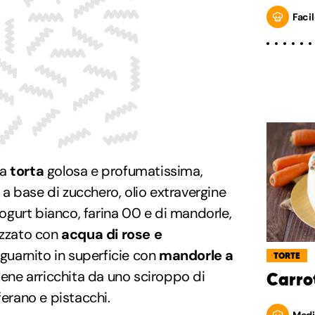
Facil
na
torta
golosa e profumatissima,
a base di zucchero, olio extravergine
 yogurt bianco, farina 00 e di mandorle,
izzato con
acqua di rose e
guarnito in superficie con
mandorle a
TORTE
viene arricchita da uno sciroppo di
Carro
ferano e pistacchi.
Medi