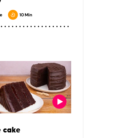
e
10 Min
 cake