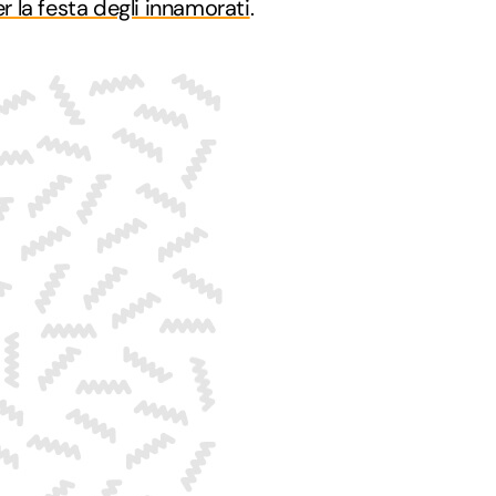
er la festa degli innamorati
.