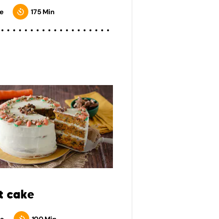
e
175 Min
t cake
a
100 Min