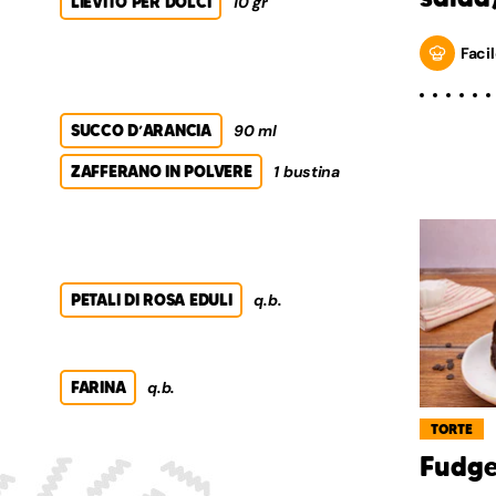
LIEVITO PER DOLCI
10 gr
Facil
SUCCO D’ARANCIA
90 ml
ZAFFERANO IN POLVERE
1 bustina
PETALI DI ROSA EDULI
q.b.
FARINA
q.b.
TORTE
Fudge