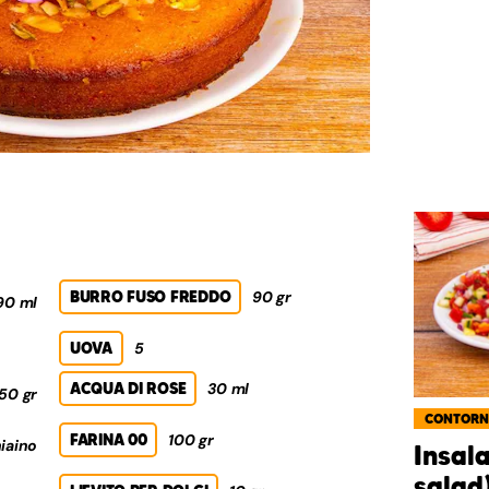
BURRO FUSO FREDDO
90 gr
90 ml
UOVA
5
ACQUA DI ROSE
30 ml
50 gr
CONTORN
FARINA 00
100 gr
iaino
Insala
salad