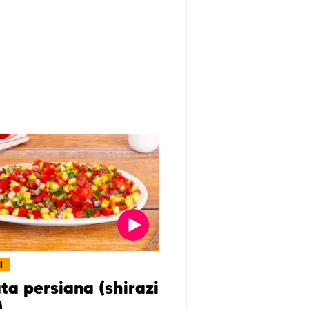
I
ta persiana (shirazi
)