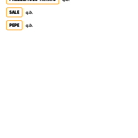
SALE
q.b.
PEPE
q.b.