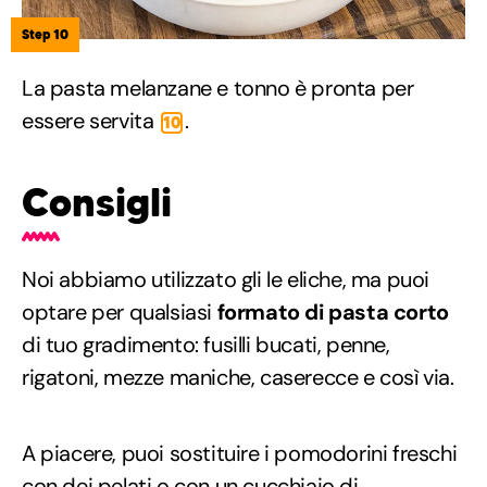
Step 10
La pasta melanzane e tonno è pronta per
essere servita
.
10
Consigli
Noi abbiamo utilizzato gli le eliche, ma puoi
optare per qualsiasi
formato di pasta corto
di tuo gradimento: fusilli bucati, penne,
rigatoni, mezze maniche, caserecce e così via.
A piacere, puoi sostituire i pomodorini freschi
con dei
pelati
o con un
cucchiaio di