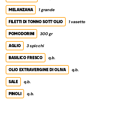
MELANZANA
1 grande
FILETTI DI TONNO SOTT’OLIO
1 vasetto
POMODORINI
300 gr
AGLIO
3 spicchi
BASILICO FRESCO
q.b.
OLIO EXTRAVERGINE DI OLIVA
q.b.
SALE
q.b.
PINOLI
q.b.