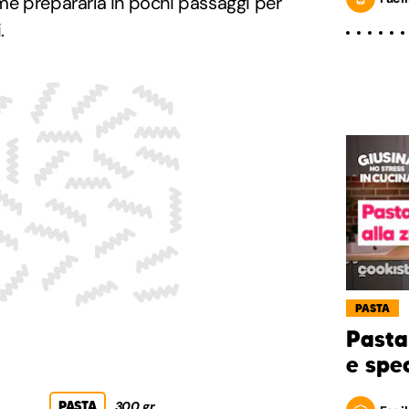
e prepararla in pochi passaggi per
.
PASTA
Pasta
e spe
PASTA
300 gr