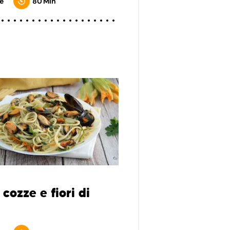
e
80 Min
cozze e fiori di