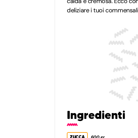
calda e cremosa. Ecco com
deliziare i tuoi commensali
Ingredienti
ZUCCA
600 gr