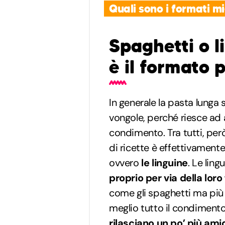
Quali sono i formati mi
Spaghetti o l
è il formato 
In generale la pasta lunga 
vongole, perché riesce ad
condimento. Tra tutti, per
di ricette è effettivamente
ovvero
le linguine
. Le lin
proprio per via della lor
come gli spaghetti ma più 
meglio tutto il condimento. 
rilasciano un po’ più ami