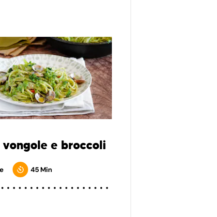
 vongole e broccoli
e
45 Min