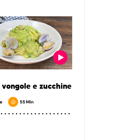
 vongole e zucchine
e
55 Min