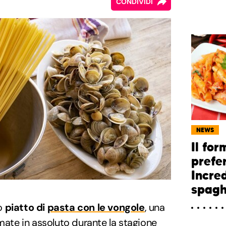
CONDIVIDI
NEWS
Il for
prefer
Incred
spagh
o
piatto di
pasta con le vongole
, una
amate in assoluto durante la stagione