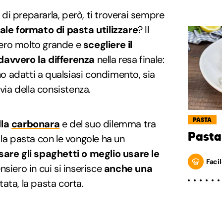
i prepararla, però, ti troverai sempre
ale formato di pasta utilizzare
? Il
ero molto grande e
scegliere il
davvero la differenza
nella resa finale:
ono adatti a qualsiasi condimento, sia
 via della consistenza.
PASTA
lla
carbonara
e del suo dilemma tra
Pasta
 la pasta con le vongole ha un
sare gli spaghetti o meglio usare le
Facil
nsiero in cui si inserisce
anche una
ata, la pasta corta.