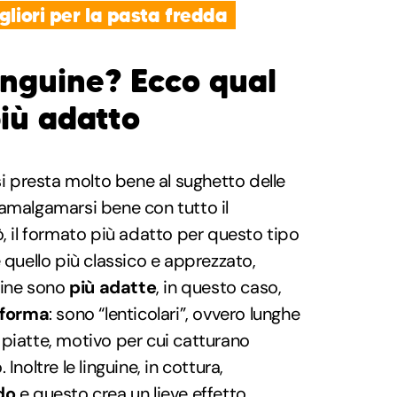
gliori per la pasta fredda
inguine? Ecco qual
più adatto
si presta molto bene al sughetto delle
 amalgamarsi bene con tutto il
ò, il formato più adatto per questo tipo
 quello più classico e apprezzato,
guine sono
più adatte
, in questo caso,
o forma
: sono “lenticolari”, ovvero lunghe
piatte, motivo per cui catturano
Inoltre le linguine, in cottura,
do
e questo crea un lieve effetto