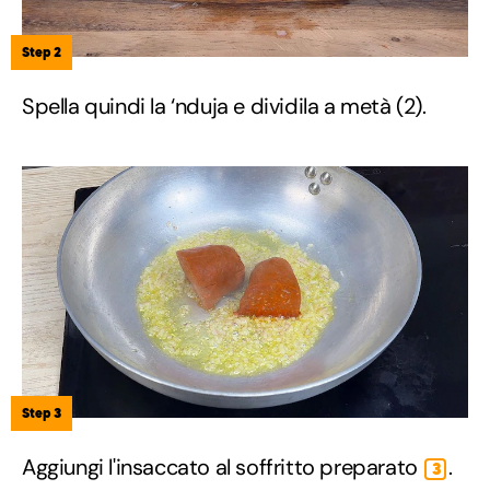
Step 2
Spella quindi la ‘nduja e dividila a metà (2).
Step 3
Aggiungi l'insaccato al soffritto preparato
.
3