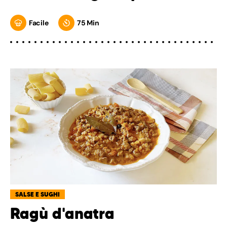
Facile
75 Min
SALSE E SUGHI
Ragù d'anatra