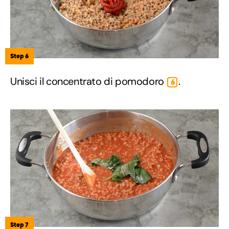
Step 6
Unisci il concentrato di pomodoro
.
6
Step 7