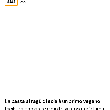
SALE
q.b.
La
pasta al ragù di soia
è un
primo
vegano
facile da preparare e molto gustoso, un'ottima