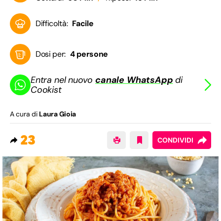
Difficoltà:
Facile
Dosi per:
4 persone
Entra nel nuovo
canale WhatsApp
di
Cookist
A cura di
Laura Gioia
23
CONDIVIDI