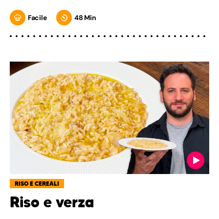
Facile
48 Min
RISO E CEREALI
Riso e verza