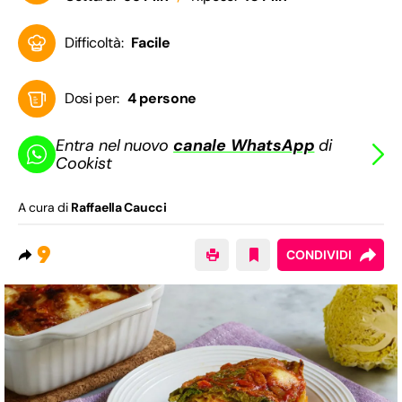
Difficoltà:
Facile
Dosi per:
4 persone
Entra nel nuovo
canale WhatsApp
di
Cookist
A cura di
Raffaella Caucci
9
CONDIVIDI