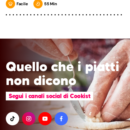
Facile
55 Min
Quello che i piatti
non dicono
Segui i canali social di Cookist