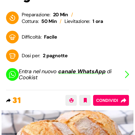
Preparazione:
20 Min
Cottura:
50 Min
Lievitazione:
1 ora
Difficoltà:
Facile
Dosi per:
2 pagnotte
Entra nel nuovo
canale WhatsApp
di
Cookist
31
CONDIVIDI