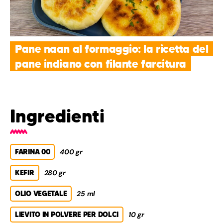
Pane naan al formaggio: la ricetta del
pane indiano con filante farcitura
Ingredienti
FARINA 00
400 gr
KEFIR
280 gr
OLIO VEGETALE
25 ml
LIEVITO IN POLVERE PER DOLCI
10 gr