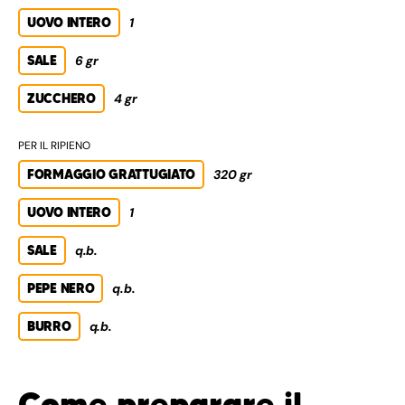
UOVO INTERO
1
SALE
6 gr
ZUCCHERO
4 gr
PER IL RIPIENO
FORMAGGIO GRATTUGIATO
320 gr
UOVO INTERO
1
SALE
q.b.
PEPE NERO
q.b.
BURRO
q.b.
Come preparare il