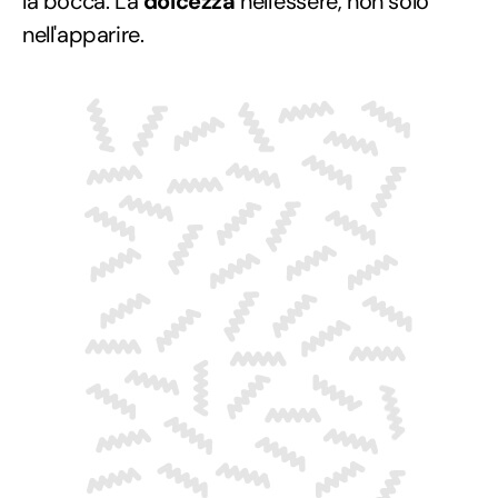
la bocca. La
dolcezza
nell'essere, non solo
nell'apparire.