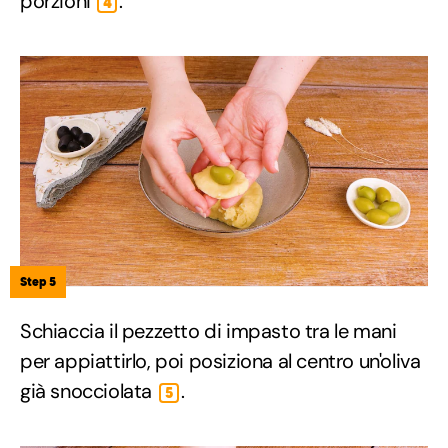
porzioni
.
4
Step 5
Schiaccia il pezzetto di impasto tra le mani
per appiattirlo, poi posiziona al centro un'oliva
già snocciolata
.
5