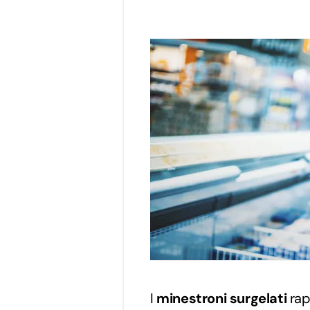
I
minestroni surgelati
rap