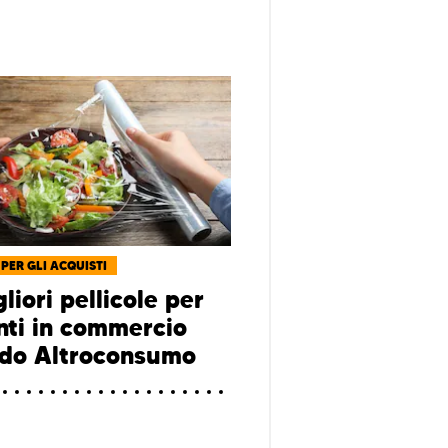
 PER GLI ACQUISTI
liori pellicole per
nti in commercio
do Altroconsumo