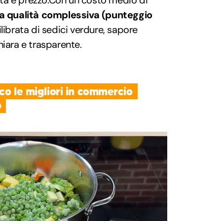
lità e prezzo.Con un costo medio di
a qualità complessiva (punteggio
ilibrata di sedici verdure, sapore
hiara e trasparente.
cco le migliori in commercio
o