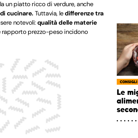
la un piatto ricco di verdure, anche
di cucinare.
Tuttavia, le
differenze tra
ere notevoli:
qualità delle materie
e e rapporto prezzo-peso incidono
CONSIGLI
Le mig
alime
secon