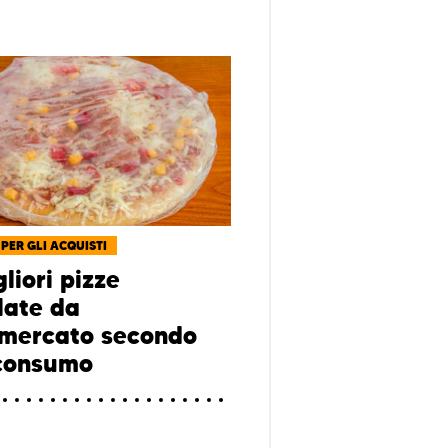
 PER GLI ACQUISTI
liori pizze
late da
mercato secondo
consumo