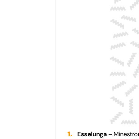
Esselunga
– Minestron