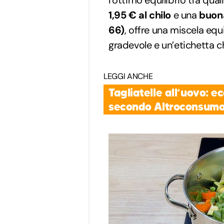
l’ottimo equilibrio tra qua
1,95 € al chilo
e una
buon
66)
, offre una miscela equ
gradevole e un’etichetta c
LEGGI ANCHE
Tagliatelle all’uovo: e
secondo Altroconsum