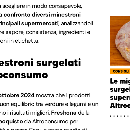
a scegliere in modo consapevole,
a confronto diversi minestroni
rincipali supermercati
, analizzandoli
ne sapore, consistenza, ingredienti e
oni in etichetta.
estroni surgelati
roconsumo
CONSIGLI
Le mig
surge
ottobre 2024
mostra che i prodotti
super
uon equilibrio tra verdure e legumi e un
Altro
i risultati migliori.
Freshona
della
 acquisto
da Altroconsumo per