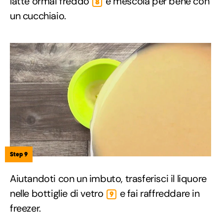
latte ormai freddo
e mescola per bene con
8
un cucchiaio.
Step 9
Aiutandoti con un imbuto, trasferisci il liquore
nelle bottiglie di vetro
e fai raffreddare in
9
freezer.