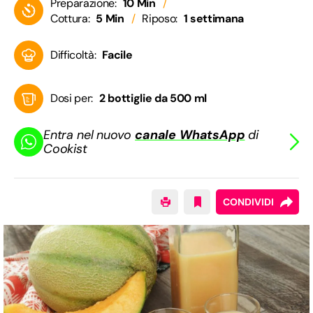
Preparazione:
10 Min
Cottura:
5 Min
Riposo:
1 settimana
Difficoltà:
Facile
Dosi per:
2 bottiglie da 500 ml
Entra nel nuovo
canale WhatsApp
di
Cookist
CONDIVIDI