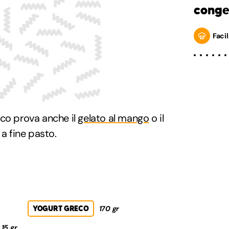
conge
Facil
ico prova anche il
gelato al mango
o il
 a fine pasto.
YOGURT GRECO
170 gr
15 gr