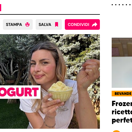
STAMPA
SALVA
CONDIVIDI
BEVANDE
Froze
ricet
perfet