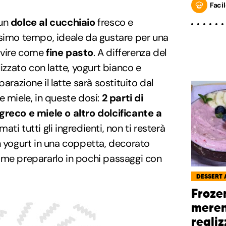
Facil
un
dolce al cucchiaio
fresco e
ssimo tempo, ideale da gustare per una
rvire come
fine pasto
. A differenza del
alizzato con latte, yogurt bianco e
arazione il latte sarà sostituito dal
e miele, in queste dosi:
2 parti di
greco e miele o altro dolcificante a
ati tutti gli ingredienti, non ti resterà
n yogurt in una coppetta, decorato
ome prepararlo in pochi passaggi con
DESSERT 
Froze
meren
realiz