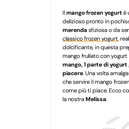
Il
mango frozen yogurt
è 
delizioso pronto in pochi
merenda
sfiziosa o da se
classico frozen yogurt
, re
dolcificante, in questa prep
mango frullato con yogurt 
mango, 1 parte di yogurt 
piacere
. Una volta amalgam
che servire il mango froze
come più ti piace. Ecco c
la nostra
Melissa
.