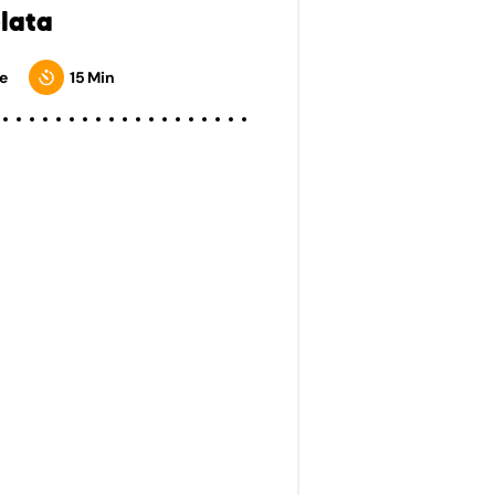
lata
e
15 Min