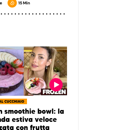
e
15 Min
AL CUCCHIAIO
n smoothie bowl: la
da estiva veloce
zata con frutta