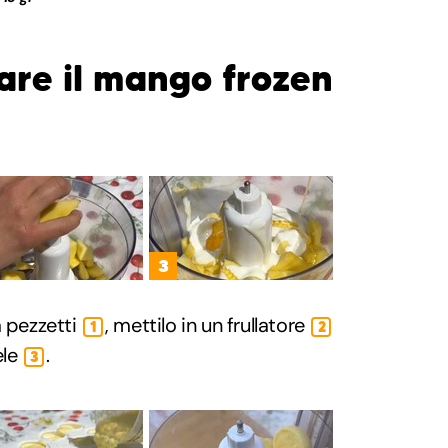
re il mango frozen
3
a pezzetti
, mettilo in un frullatore
1
2
ele
.
3