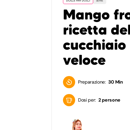
DOLCE FAR DOLCI
SERIE
Mango fro
ricetta de
cucchiaio 
veloce
Preparazione:
30 Min
Dosi per:
2 persone