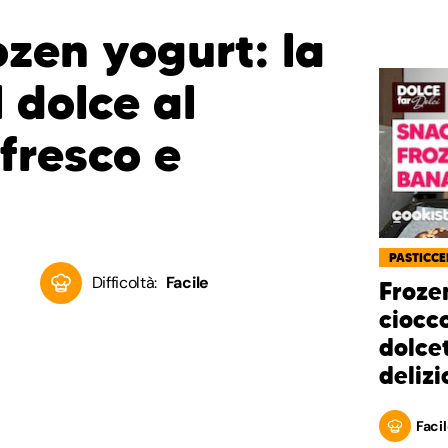
zen yogurt: la
l dolce al
fresco e
PASTICCE
Difficoltà:
Facile
Froze
ciocco
dolcet
delizi
Facil