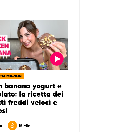
RIA MIGNON
n banana yogurt e
lato: la ricetta dei
ti freddi veloci e
osi
e
15 Min