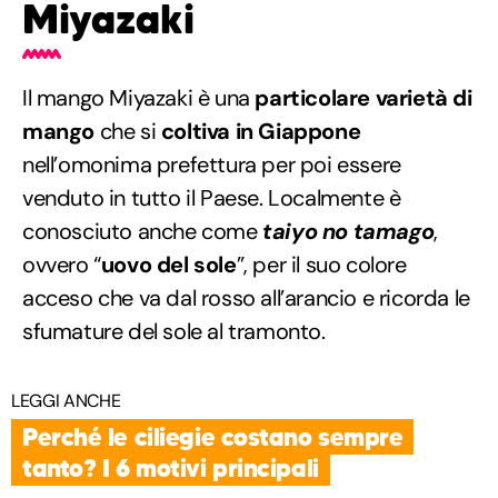
Miyazaki
Il mango Miyazaki è una
particolare varietà di
mango
che si
coltiva in Giappone
nell’omonima prefettura per poi essere
venduto in tutto il Paese. Localmente è
conosciuto anche come
taiyo no tamago
,
ovvero “
uovo del sole
”, per il suo colore
acceso che va dal rosso all’arancio e ricorda le
sfumature del sole al tramonto.
LEGGI ANCHE
Perché le ciliegie costano sempre
tanto? I 6 motivi principali