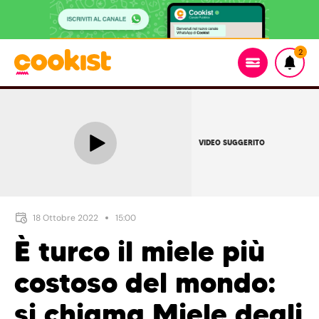
2
VIDEO SUGGERITO
18 Ottobre 2022
15:00
È turco il miele più
costoso del mondo:
si chiama Miele degli