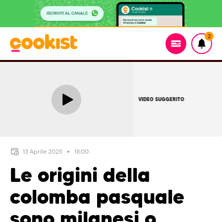
2
VIDEO SUGGERITO
13 Aprile 2025
18:00
Le origini della
colomba pasquale
sono milanesi o