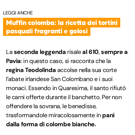
LEGGI ANCHE
Muffin colomba: la ricetta dei tortini
pasquali fragranti e golosi
La
seconda leggenda
risale
al 610
,
sempre a
Pavia
: in questo caso, si racconta che la
regina Teodolinda
accolse nella sua corte
l’abate irlandese San Colombano e i suoi
monaci. Essendo in Quaresima, il santo rifiutò
le carni offerte durante il banchetto. Per non
offendere la sovrana, le benedisse,
trasformandole miracolosamente in
pani
dalla forma di colombe bianche.