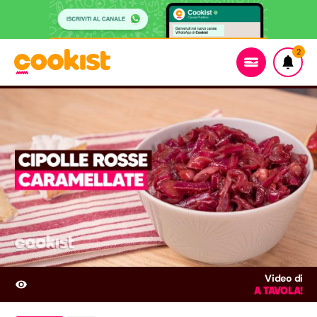
2
Video di
A TAVOLA!