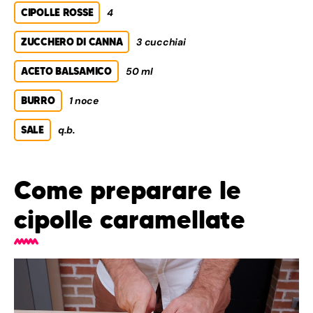
CIPOLLE ROSSE
4
ZUCCHERO DI CANNA
3 cucchiai
ACETO BALSAMICO
50 ml
BURRO
1 noce
SALE
q.b.
Come preparare le
cipolle caramellate