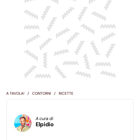
A TAVOLA!
CONTORNI
RICETTE
A cura di
Elpidio