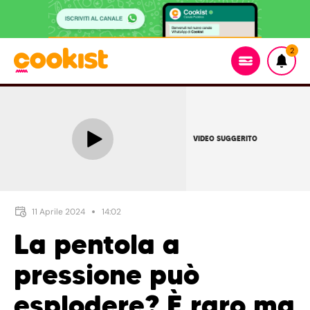
2
VIDEO SUGGERITO
11 Aprile 2024
14:02
La pentola a
pressione può
esplodere? È raro ma