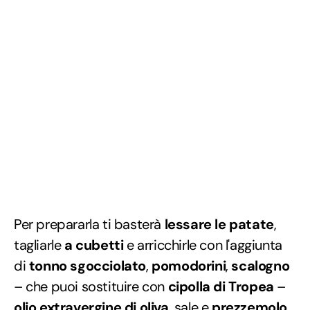
Per prepararla ti basterà
lessare le patate
,
tagliarle
a cubetti
e arricchirle con l'aggiunta
di
tonno sgocciolato
,
pomodorini
,
scalogno
– che puoi sostituire con
cipolla di Tropea
–
olio extravergine di oliva
, sale e
prezzemolo