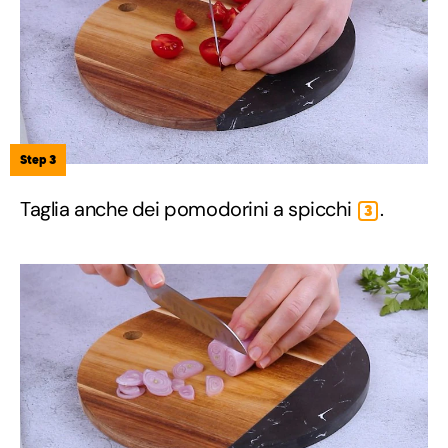
Step 3
Taglia anche dei pomodorini a spicchi
.
3