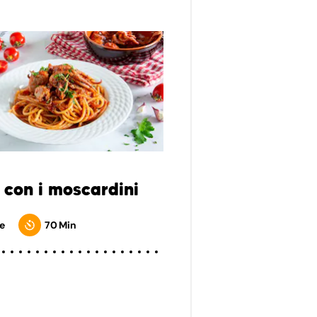
 con i moscardini
e
70 Min