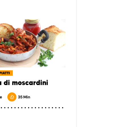
PIATTI
 di moscardini
e
35 Min