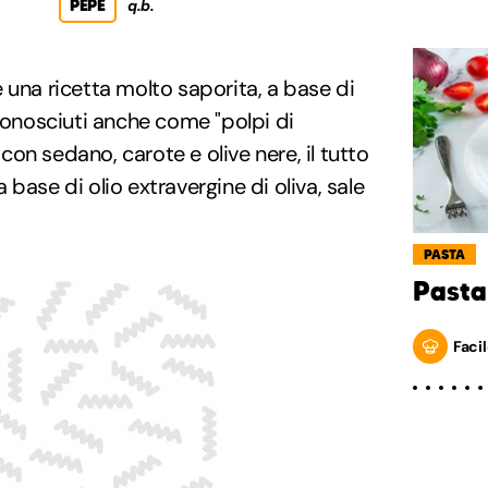
PEPE
q.b.
 una ricetta molto saporita, a base di
conosciuti anche come "polpi di
i con sedano, carote e olive nere, il tutto
base di olio extravergine di oliva, sale
PASTA
Pasta
Facil