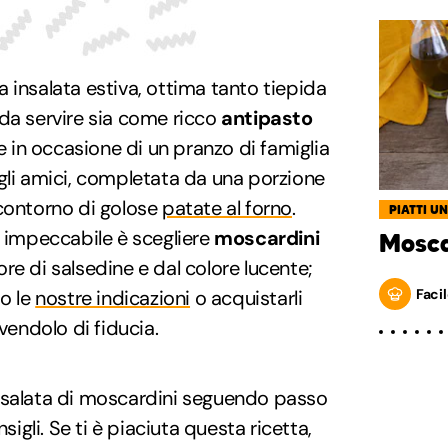
 insalata estiva, ottima tanto tiepida
da servire sia come ricco
antipasto
 in occasione di un pranzo di famiglia
gli amici, completata da una porzione
 contorno di golose
patate al forno
.
PIATTI UN
a impeccabile è scegliere
moscardini
Mosca
ore di salsedine e dal colore lucente;
Facil
do le
nostre indicazioni
o acquistarli
ivendolo di fiducia.
nsalata di moscardini seguendo passo
gli. Se ti è piaciuta questa ricetta,