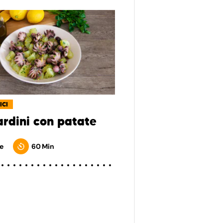
ICI
rdini con patate
e
60 Min