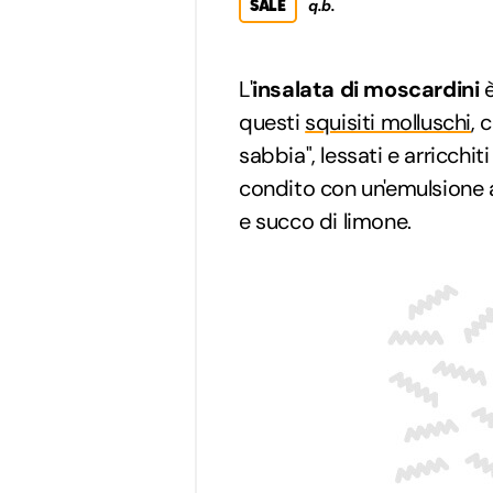
SALE
q.b.
L'
insalata di moscardini
è
questi
squisiti molluschi
, 
sabbia", lessati e arricchit
condito con un'emulsione a 
e succo di limone.