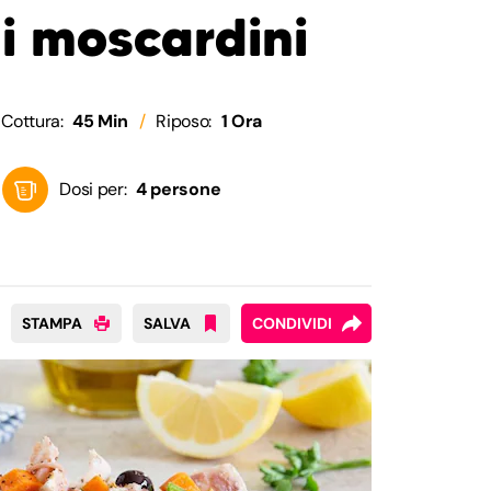
di moscardini
Cottura:
45 Min
Riposo:
1 Ora
Dosi per:
4 persone
STAMPA
SALVA
CONDIVIDI