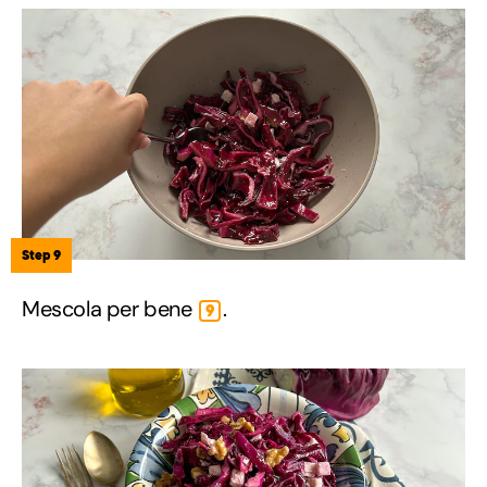
Step 9
Mescola per bene
.
9