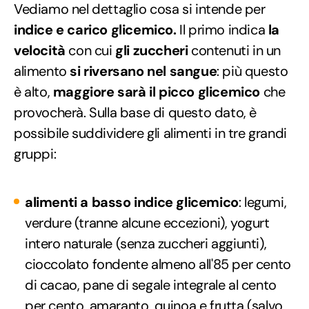
Vediamo nel dettaglio cosa si intende per
indice e carico glicemico.
Il primo indica
la
velocità
con cui
gli zuccheri
contenuti in un
alimento
si riversano nel sangue
: più questo
è alto,
maggiore sarà il picco glicemico
che
provocherà. Sulla base di questo dato, è
possibile suddividere gli alimenti in tre grandi
gruppi:
alimenti a basso indice glicemico
: legumi,
verdure (tranne alcune eccezioni), yogurt
intero naturale (senza zuccheri aggiunti),
cioccolato fondente almeno all'85 per cento
di cacao, pane di segale integrale al cento
per cento, amaranto, quinoa e frutta (salvo