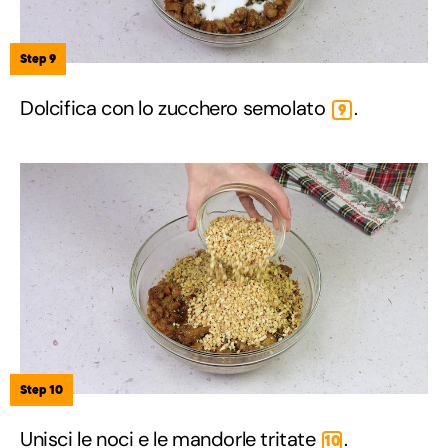
Step 9
Dolcifica con lo zucchero semolato
.
9
Step 10
Unisci le noci e le mandorle tritate
.
10