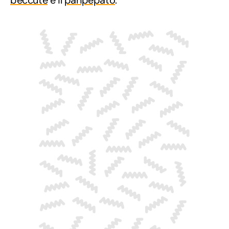
beccute
e il
panpepato
.