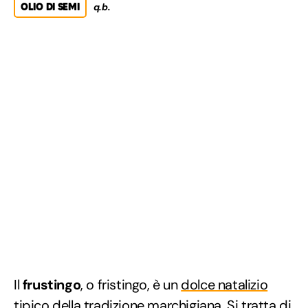
OLIO DI SEMI
q.b.
Il
frustingo
, o fristingo, è un
dolce natalizio
tipico della
tradizione marchigiana
. Si tratta di