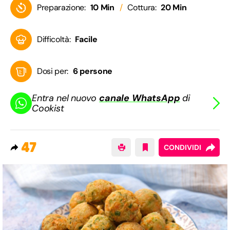
Preparazione:
10 Min
Cottura:
20 Min
Difficoltà:
Facile
Dosi per:
6 persone
Entra nel nuovo
canale WhatsApp
di
Cookist
47
CONDIVIDI