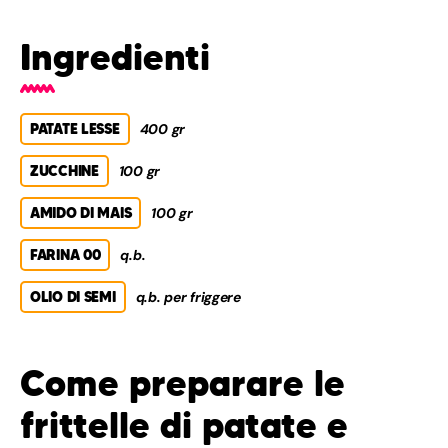
Ingredienti
PATATE LESSE
400 gr
ZUCCHINE
100 gr
AMIDO DI MAIS
100 gr
FARINA 00
q.b.
OLIO DI SEMI
q.b. per friggere
Come preparare le
frittelle di patate e