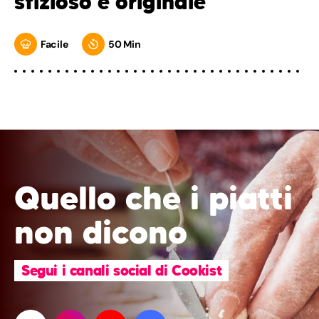
sfizioso e originale
Facile
50 Min
Quello che i piatti
non dicono
Segui i canali social di Cookist