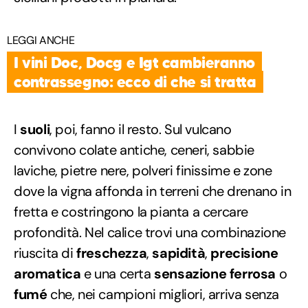
LEGGI ANCHE
I vini Doc, Docg e Igt cambieranno
contrassegno: ecco di che si tratta
I
suoli
, poi, fanno il resto. Sul vulcano
convivono colate antiche, ceneri, sabbie
laviche, pietre nere, polveri finissime e zone
dove la vigna affonda in terreni che drenano in
fretta e costringono la pianta a cercare
profondità. Nel calice trovi una combinazione
riuscita di
freschezza
,
sapidità
,
precisione
aromatica
e una certa
sensazione
ferrosa
o
fumé
che, nei campioni migliori, arriva senza