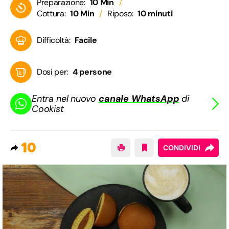
Preparazione:
10 Min
Cottura:
10 Min
Riposo:
10 minuti
Difficoltà:
Facile
Dosi per:
4 persone
Entra nel nuovo
canale WhatsApp
di
Cookist
10
CONDIVIDI