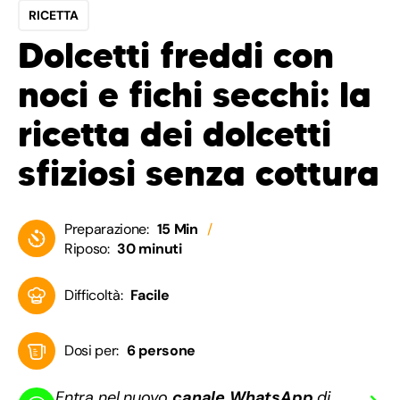
RICETTA
Dolcetti freddi con
noci e fichi secchi: la
ricetta dei dolcetti
sfiziosi senza cottura
Preparazione:
15 Min
Riposo:
30 minuti
Difficoltà:
Facile
Dosi per:
6 persone
Entra nel nuovo
canale WhatsApp
di