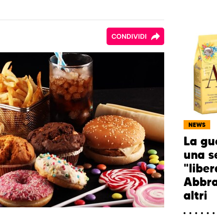
CONDIVIDI
NEWS
La gue
una s
"liber
Abbra
altri