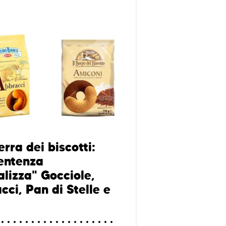
rra dei biscotti:
entenza
alizza" Gocciole,
cci, Pan di Stelle e