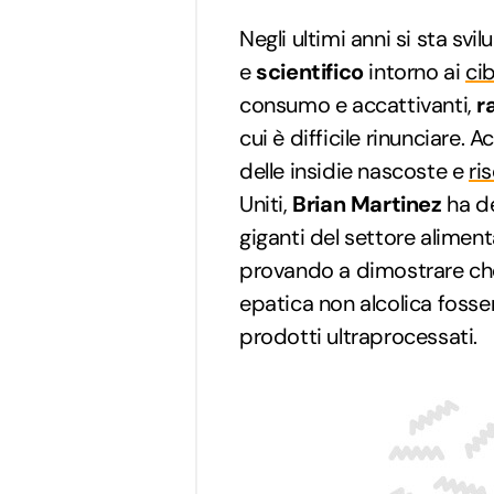
Negli ultimi anni si sta s
e
scientifico
intorno ai
cib
consumo e accattivanti,
r
cui è difficile rinunciare. 
delle insidie nascoste e
ri
Uniti,
Brian Martinez
ha de
giganti del settore aliment
provando a dimostrare che 
epatica non alcolica foss
prodotti ultraprocessati.