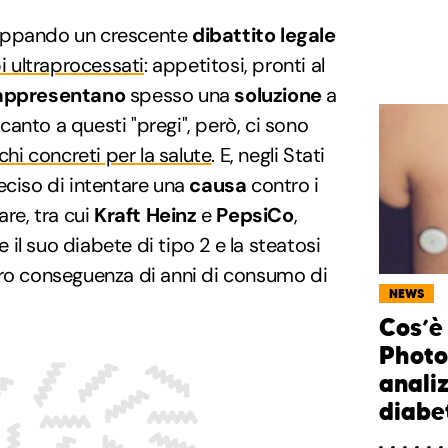
viluppando un crescente
dibattito
legale
i ultraprocessati
: appetitosi, pronti al
appresentano
spesso una
soluzione
a
Accanto a questi "pregi", però, ci sono
schi concreti per la salute
. E, negli Stati
ciso di intentare una
causa
contro i
are, tra cui
Kraft Heinz
e
PepsiCo
,
il suo diabete di tipo 2 e la steatosi
ero conseguenza di anni di consumo di
NEWS
Cos’è
Photo
analiz
diabet