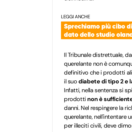
LEGGI ANCHE
Sprechiamo più cibo di
dato dello studio olan
Il Tribunale distrettuale, d
querelante non è comunqu
definitivo che i prodotti 
il suo
diabete di tipo 2 e 
Infatti, nella sentenza si 
prodotti
non è sufficient
danni. Nel respingere la ric
querelante, nell'intentare 
per illeciti civili, deve dim