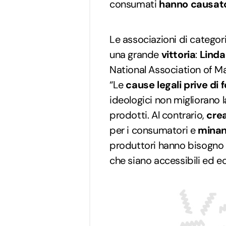
consumati
hanno causato
Le associazioni di catego
una grande
vittoria
:
Linda
National Association of Ma
“Le
cause legali prive d
ideologici non migliorano l
prodotti. Al contrario,
cre
per i consumatori e
minan
produttori hanno bisogno pe
che siano accessibili ed e