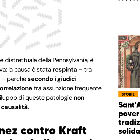
le distrettuale della Pennsylvania, è
iva: la causa è stata
respinta
– tra
ta – perché
secondo i giudici
orrelazione
tra assunzione frequente
STORIE
sviluppo di queste patologie
non
Sant'A
 causalità
.
pover
tradi
inez contro Kraft
solida