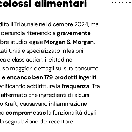
colossi alimentari
dito il Tribunale nel dicembre 2024, ma
la denuncia ritenendola
gravemente
lebre studio legale
Morgan & Morgan
,
ati Uniti e specializzato in lesioni
a e class action, il cittadino
luso maggiori dettagli sul suo consumo
,
elencando ben 179 prodotti
ingeriti
ecificando addirittura la
frequenza
. Tra
 affermato che ingredienti di alcuni
io Kraft, causavano infiammazione
 ha
compromesso
la funzionalità degli
la segnalazione del recettore