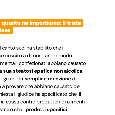
 quanto ne importiamo: il triste
dese
al canto suo, ha
stabilito
che il
e riuscito a dimostrare in modo
alimentari confezionati abbiano causato
la sua steatosi epatica non alcolica
.
spiega che
la semplice menzione
di
e
a provare che abbiano causato dei
hiesta il giudice ha specificato che, il
una causa contro produttori di alimenti
ostrare che i
prodotti specifici