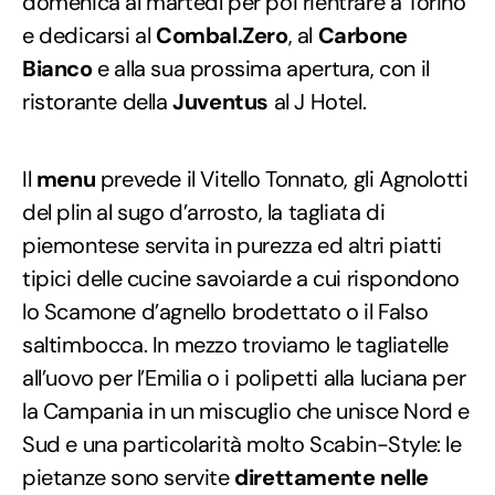
domenica al martedì per poi rientrare a Torino
e dedicarsi al
Combal.Zero
, al
Carbone
Bianco
e alla sua prossima apertura, con il
ristorante della
Juventus
al J Hotel.
Il
menu
prevede il Vitello Tonnato, gli Agnolotti
del plin al sugo d’arrosto, la tagliata di
piemontese servita in purezza ed altri piatti
tipici delle cucine savoiarde a cui rispondono
lo Scamone d’agnello brodettato o il Falso
saltimbocca. In mezzo troviamo le tagliatelle
all’uovo per l’Emilia o i polipetti alla luciana per
la Campania in un miscuglio che unisce Nord e
Sud e una particolarità molto Scabin-Style: le
pietanze sono servite
direttamente nelle