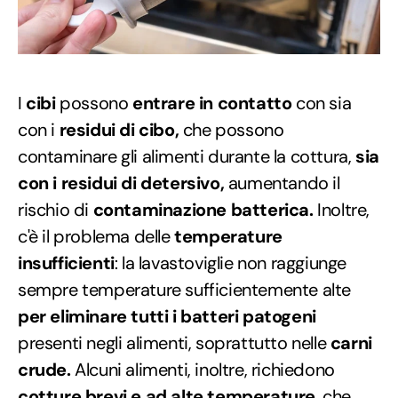
I
cibi
possono
entrare in contatto
con sia
con i
residui di cibo,
che possono
contaminare gli alimenti durante la cottura,
sia
con i residui di detersivo,
aumentando il
rischio di
contaminazione batterica.
Inoltre,
c'è il problema delle
temperature
insufficienti
: la lavastoviglie non raggiunge
sempre temperature sufficientemente alte
per eliminare tutti i batteri patogeni
presenti negli alimenti, soprattutto nelle
carni
crude.
Alcuni alimenti, inoltre, richiedono
cotture brevi e ad alte temperature
, che