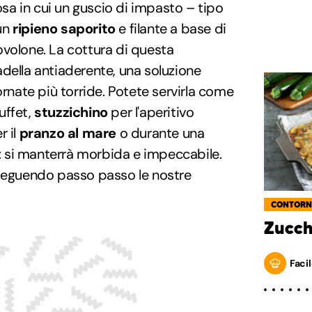
losa in cui un guscio di impasto – tipo
un
ripieno saporito
e filante a base di
ovolone. La cottura di questa
della antiaderente, una soluzione
ornate più torride. Potete servirla come
uffet,
stuzzichino
per l'aperitivo
r il
pranzo al mare
o durante una
: si manterrà morbida e impeccabile.
 seguendo passo passo le nostre
CONTORN
Zucch
Facil