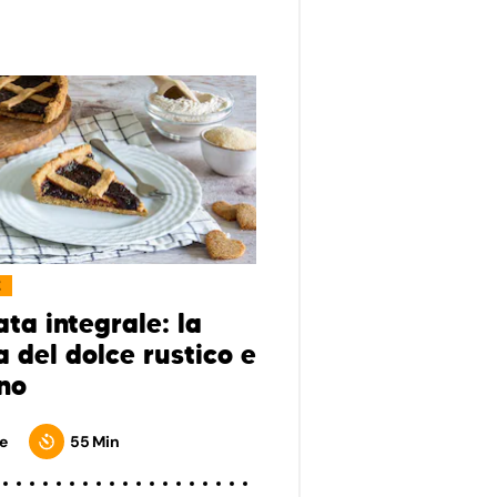
E
ta integrale: la
a del dolce rustico e
no
e
55 Min