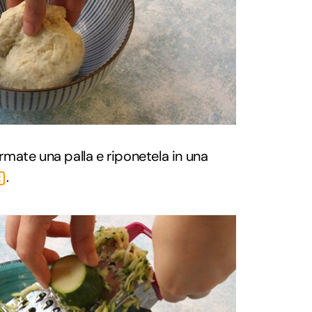
mate una palla e riponetela in una
.
2