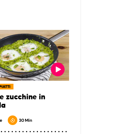
PIATTI
e zucchine in
la
e
30 Min