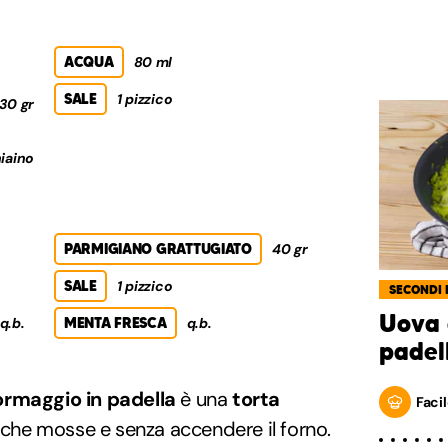
ACQUA
80 ml
SALE
1 pizzico
30 gr
iaino
PARMIGIANO GRATTUGIATO
40 gr
SALE
1 pizzico
SECONDI 
Uova 
q.b.
MENTA FRESCA
q.b.
padel
ormaggio in padella
è una
torta
Facil
poche mosse e senza accendere il forno.