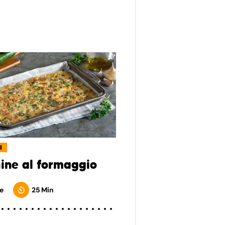
I
ine al formaggio
e
25 Min