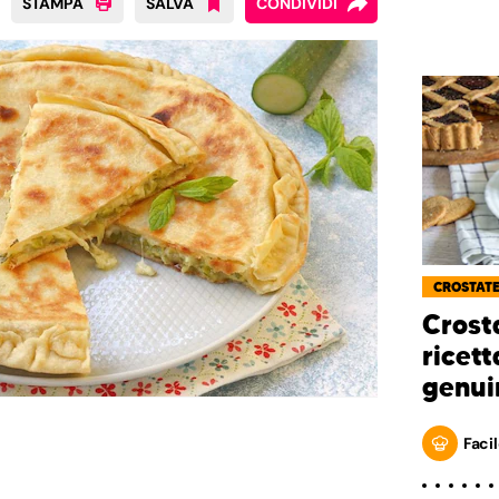
STAMPA
SALVA
CONDIVIDI
CROSTAT
Crosta
ricett
genui
Facil