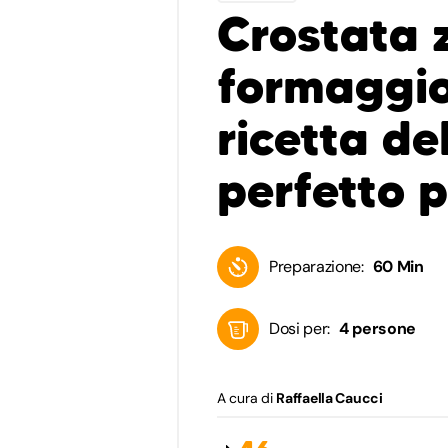
Crostata 
formaggio 
ricetta de
perfetto p
Preparazione:
60 Min
Dosi per:
4 persone
A cura di
Raffaella Caucci