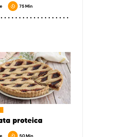
e
75 Min
E
ata proteica
e
50 Min