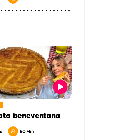
E
ata beneventana
e
90 Min