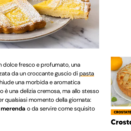
n dolce fresco e profumato, una
zzata da un croccante guscio di
pasta
hiude una morbida e aromatica
tato è una delizia cremosa, ma allo stesso
er qualsiasi momento della giornata:
a
merenda
o da servire come squisito
CROSTAT
Crost