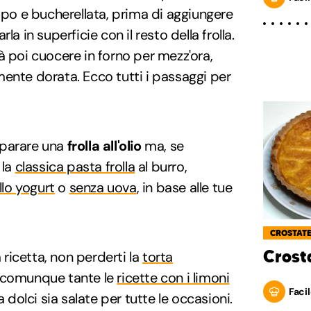
ampo e bucherellata, prima di aggiungere
la in superficie con il resto della frolla.
à poi cuocere in forno per mezz'ora,
ente dorata. Ecco tutti i passaggi per
eparare una
frolla all'olio
ma, se
 la
classica pasta frolla
al burro,
llo yogurt
o
senza uova
, in base alle tue
CROSTAT
Crost
ricetta, non perderti la
torta
 comunque tante le
ricette con i limoni
Facil
a dolci sia salate per tutte le occasioni.