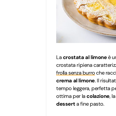
La
crostata al limone
è u
crostata ripiena caratteri
frolla senza burro
che racc
crema al limone
. Il risul
tempo leggera, perfetta p
ottima per la
colazione
, l
dessert
a fine pasto.