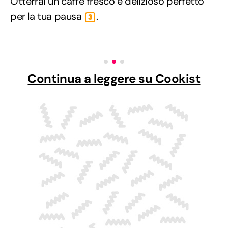
Otterrai un caffè fresco e delizioso perfetto
per la tua pausa
.
3
Continua a leggere su Cookist