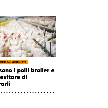
 PER GLI ACQUISTI
ono i polli broiler e
evitare di
arli