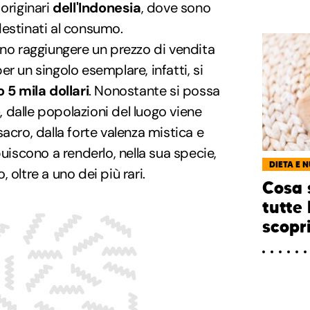
originari
dell'Indonesia
, dove sono
estinati al consumo.
 raggiungere un prezzo di vendita
r un singolo esemplare, infatti, si
o 5 mila dollari
. Nonostante si possa
e
, dalle popolazioni del luogo viene
acro, dalla forte valenza mistica e
buiscono a renderlo, nella sua specie,
DIETA E 
oltre a uno dei più rari.
Cosa 
tutte 
scopr