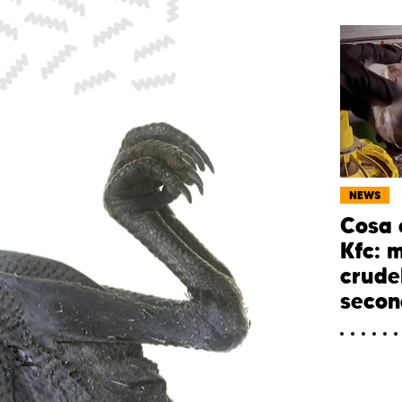
NEWS
Cosa c
Kfc: 
crude
secon