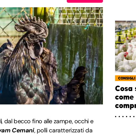
CONSIGLI
Cosa s
come 
compr
i
, dal becco fino alle zampe, occhi e
yam Cemani
, polli caratterizzati da